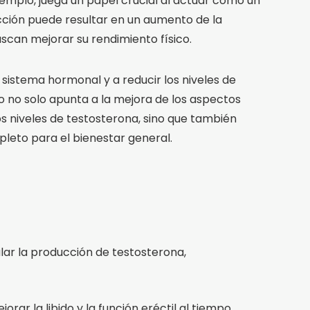
emplo, juega un papel crucial al actuar como un
acción puede resultar en un aumento de la
scan mejorar su rendimiento físico.
istema hormonal y a reducir los niveles de
o no solo apunta a la mejora de los aspectos
os niveles de testosterona, sino que también
leto para el bienestar general.
lar la producción de testosterona,
orar la libido y la función eréctil al tiempo