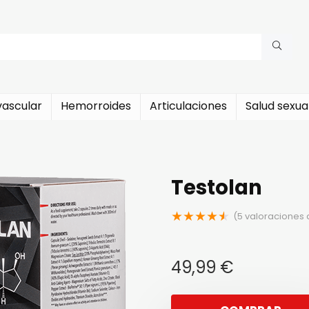
vascular
Hemorroides
Articulaciones
Salud sexua
Testolan
★
★
★
★
★
(
5
valoraciones d
49,99
€