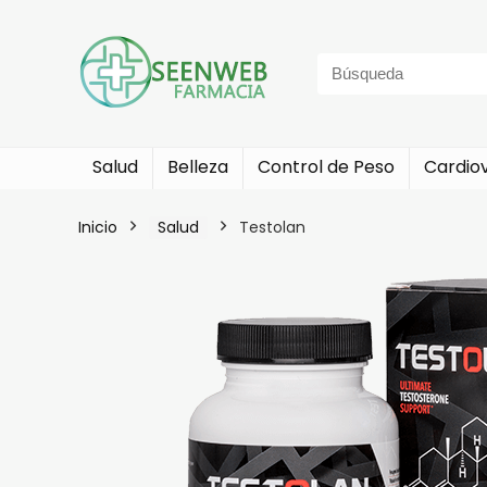
Search
for:
Salud
Belleza
Control de Peso
Cardio
Inicio
Salud
Testolan