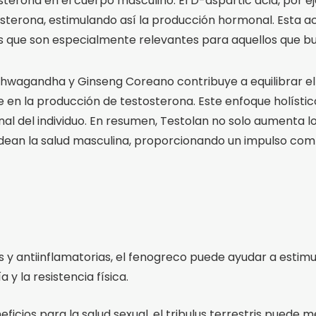
erona en el cuerpo masculino. El D-aspartic acid, por ej
tosterona, estimulando así la producción hormonal. Esta 
os que son especialmente relevantes para aquellos que bu
agandha y Ginseng Coreano contribuye a equilibrar el s
e en la producción de testosterona. Este enfoque holístic
nal del individuo. En resumen, Testolan no solo aumenta l
dean la salud masculina, proporcionando un impulso comp
y antiinflamatorias, el fenogreco puede ayudar a estimu
y la resistencia física.
ficios para la salud sexual, el tribulus terrestris puede mej