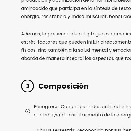
producción y optimización de la hormona testost
aminoácido que participa en la síntesis de tes
energía, resistencia y masa muscular, benefici
Además, la presencia de adaptógenos como Ashw
estrés, factores que pueden influir directament
físicos, sino también a la salud mental y emocio
aborda de manera integral los aspectos que ro
Composición
Fenogreco: Con propiedades antioxidantes 
contribuyendo así al aumento de la energía 
Tribulus terrestris: Reconocido por sus bene