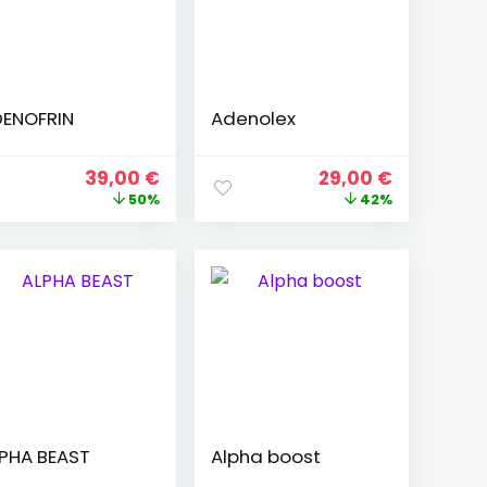
ENOFRIN
Adenolex
El
El
El
El
39,00
€
29,00
€
precio
precio
precio
precio
50%
42%
original
actual
original
actual
era:
es:
era:
es:
.
78,00 €.
39,00 €.
50,00 €.
29,00 €.
PHA BEAST
Alpha boost