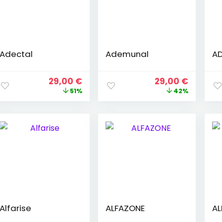
Adectal
Ademunal
AD
El
El
El
El
29,00
€
29,00
€
precio
precio
precio
precio
51%
42%
original
actual
original
actual
era:
es:
era:
es:
59,00 €.
29,00 €.
50,00 €.
29,00 €
Alfarise
ALFAZONE
AL