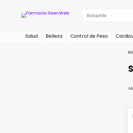
Search
for:
Salud
Belleza
Control de Peso
Cardio
In
S
Mo