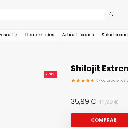
vascular
Hemorroides
Articulaciones
Salud sexua
Shilajit Extr
- 20%
★
★
★
★
★
(
7
valoraciones d
El
El
35,99
€
44,99
€
pr
pr
ori
ac
COMPRAR
era
es: