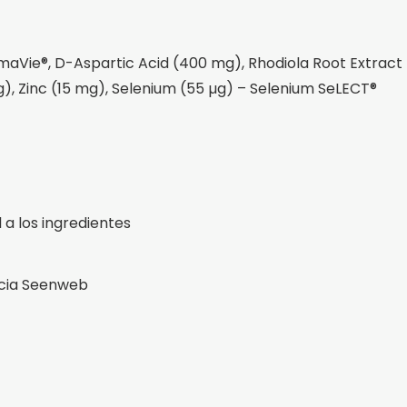
rimaVie®, D-Aspartic Acid (400 mg), Rhodiola Root Extract
mg), Zinc (15 mg), Selenium (55 µg) – Selenium SeLECT®
l a los ingredientes
acia Seenweb