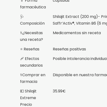
💊 Forma
cápsulas
farmacéutica
🩺
Shilajit Extract (200 mg)- P
Composición
Saffr’Activ®, Vitamin B6 (6 
⚕️¿Necesitas
Medicamentos sin receta
una receta?
⭐ Reseñas
Reseñas positivas
🩹 Efectos
Posible intolerancia individua
secundarios
⚕️Comprar en
Disponible en nuestra farm
farmacia
💶 Shilajit
35.99€
Extreme
Precio