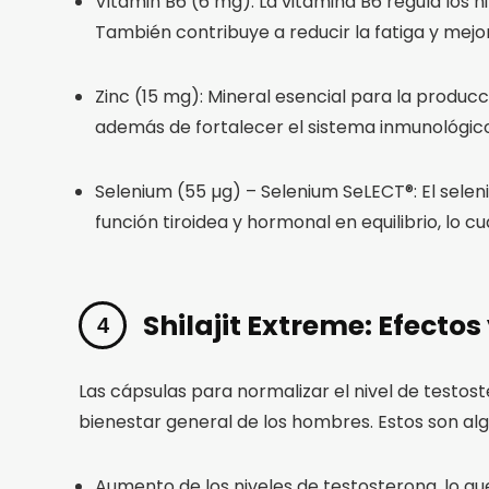
Vitamin B6 (6 mg): La vitamina B6 regula los 
También contribuye a reducir la fatiga y mejor
Zinc (15 mg): Mineral esencial para la produ
además de fortalecer el sistema inmunológico
Selenium (55 µg) – Selenium SeLECT®: El selen
función tiroidea y hormonal en equilibrio, lo c
Shilajit Extreme: Efectos
Las cápsulas para normalizar el nivel de testost
bienestar general de los hombres. Estos son alg
Aumento de los niveles de testosterona, lo que 