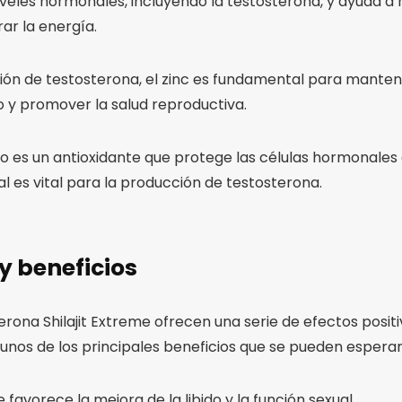
niveles hormonales, incluyendo la testosterona, y ayuda a
ar la energía.
cción de testosterona, el zinc es fundamental para mant
 y promover la salud reproductiva.
io es un antioxidante que protege las células hormonales
ual es vital para la producción de testosterona.
 y beneficios
erona Shilajit Extreme ofrecen una serie de efectos positi
unos de los principales beneficios que se pueden esperar
favorece la mejora de la libido y la función sexual.