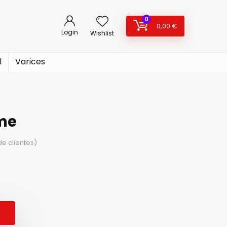
0
0,00
€
Login
Wishlist
l
Varices
eme
e clientes)
ecio
ecio
ginal
tual
: