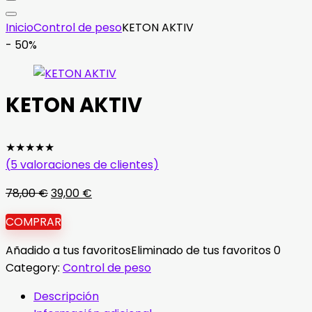
Inicio
Control de peso
KETON AKTIV
- 50%
KETON AKTIV
★
★
★
★
★
(
5
valoraciones de clientes)
El
El
78,00
€
39,00
€
precio
precio
COMPRAR
original
actual
era:
es:
Añadido a tus favoritos
Eliminado de tus favoritos
0
78,00 €.
39,00 €.
Category:
Control de peso
Descripción