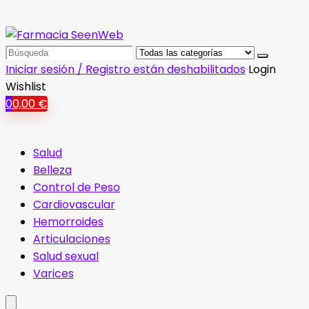
Search
for:
Iniciar sesión / Registro están deshabilitados
Login
Wishlist
0
0,00
€
Salud
Belleza
Control de Peso
Cardiovascular
Hemorroides
Articulaciones
Salud sexual
Varices