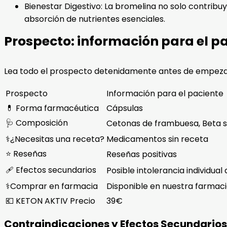
Bienestar Digestivo: La bromelina no solo contribuy
absorción de nutrientes esenciales.
Prospecto: información para el p
Lea todo el prospecto detenidamente antes de empeza
Prospecto
Información para el paciente
💊 Forma farmacéutica
Cápsulas
🩺 Composición
Cetonas de frambuesa, Beta sit
⚕️¿Necesitas una receta?
Medicamentos sin receta
⭐ Reseñas
Reseñas positivas
🩹 Efectos secundarios
Posible intolerancia individual 
⚕️Comprar en farmacia
Disponible en nuestra farma
💶 KETON AKTIV Precio
39€
Contraindicaciones y Efectos Secundarios