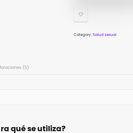
98,
49,
Category:
Salud sexual
loraciones (5)
ra qué se utiliza?