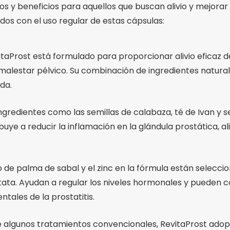
s y beneficios para aquellos que buscan alivio y mejorar 
dos con el uso regular de estas cápsulas:
evitaProst está formulado para proporcionar alivio eficaz d
 malestar pélvico. Su combinación de ingredientes natur
da.
ngredientes como las semillas de calabaza, té de Ivan y se
uye a reducir la inflamación en la glándula prostática, al
cto de palma de sabal y el zinc en la fórmula están sele
stata. Ayudan a regular los niveles hormonales y pueden c
tales de la prostatitis.
de algunos tratamientos convencionales, RevitaProst adop