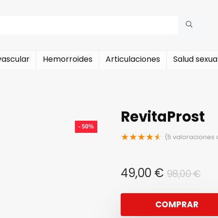
vascular
Hemorroides
Articulaciones
Salud sexua
RevitaProst
- 50%
★
★
★
★
★
(
5
valoraciones d
El
El
49,00
€
98,00
€
pre
pre
ori
ac
COMPRAR
era
es: