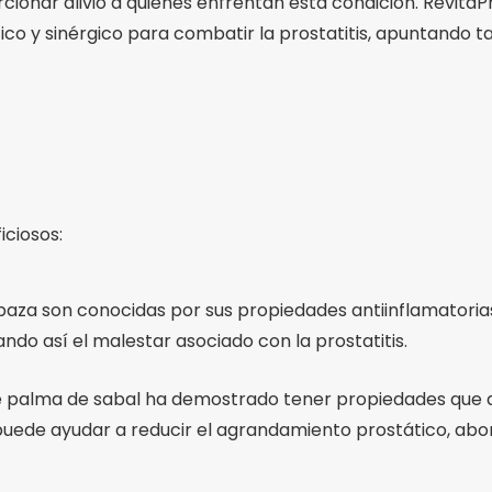
rcionar alivio a quienes enfrentan esta condición. Revita
tico y sinérgico para combatir la prostatitis, apuntando 
iciosos:
baza son conocidas por sus propiedades antiinflamatorias
iando así el malestar asociado con la prostatitis.
de palma de sabal ha demostrado tener propiedades que a
 puede ayudar a reducir el agrandamiento prostático, abo