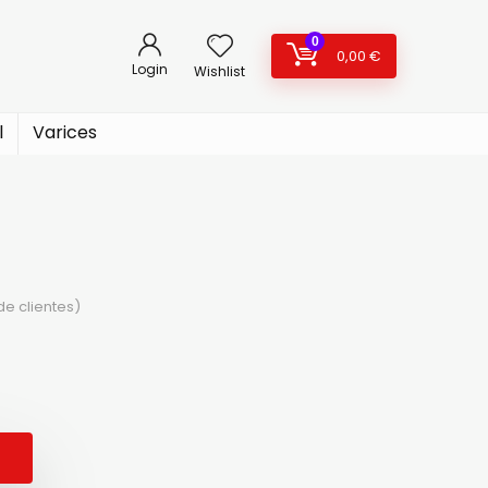
0
0,00
€
Login
Wishlist
l
Varices
e clientes)
cio
cio
ginal
tual
: