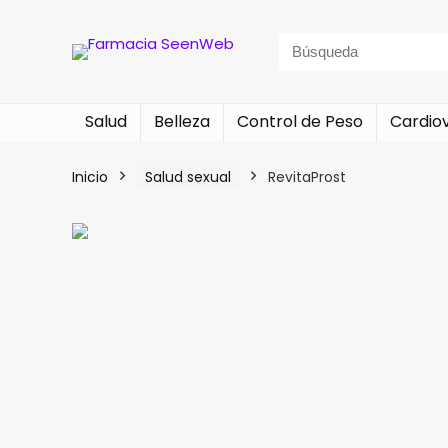
Search
for:
Salud
Belleza
Control de Peso
Cardio
Inicio
Salud sexual
RevitaProst