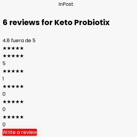
InPost
6 reviews for
Keto Probiotix
4.8
fuera de 5
★
★
★
★
★
★
★
★
★
★
5
★
★
★
★
★
1
★
★
★
★
★
0
★
★
★
★
★
0
★
★
★
★
★
0
Write a review