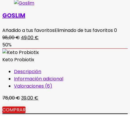
GOSLIM
Añadido a tus favoritos
Eliminado de tus favoritos
0
El
El
98,00
€
49,00
€
precio
precio
50%
original
actual
era:
es:
Keto Probiotix
98,00 €.
49,00 €.
Descripción
Información adicional
Valoraciones (6)
El
El
78,00
€
39,00
€
precio
precio
COMPRAR
original
actual
Política de privacidad
|
Términos y condiciones
|
Aviso
era:
es:
legal
|
Contacto
|
Sobre nosotros
|
Envío y entrega
|
78,00 €.
39,00 €.