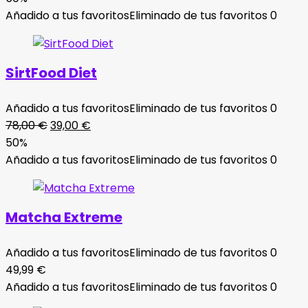
original
actual
Añadido a tus favoritos
Eliminado de tus favoritos
0
era:
es:
78,00 €.
39,00 €.
SirtFood Diet
Añadido a tus favoritos
Eliminado de tus favoritos
0
El
El
78,00
€
39,00
€
precio
precio
50%
original
actual
Añadido a tus favoritos
Eliminado de tus favoritos
0
era:
es:
78,00 €.
39,00 €.
Matcha Extreme
Añadido a tus favoritos
Eliminado de tus favoritos
0
49,99
€
Añadido a tus favoritos
Eliminado de tus favoritos
0