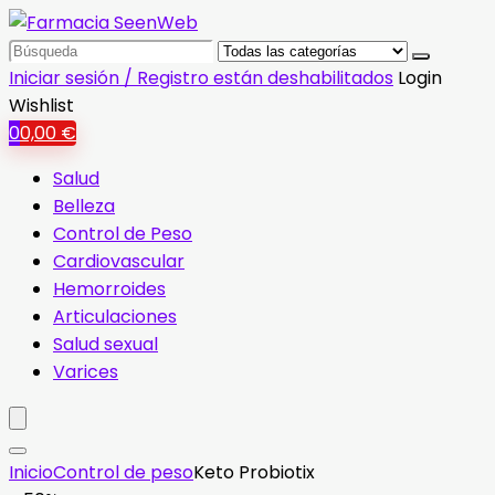
Search
for:
Iniciar sesión / Registro están deshabilitados
Login
Wishlist
0
0,00
€
Salud
Belleza
Control de Peso
Cardiovascular
Hemorroides
Articulaciones
Salud sexual
Varices
Inicio
Control de peso
Keto Probiotix