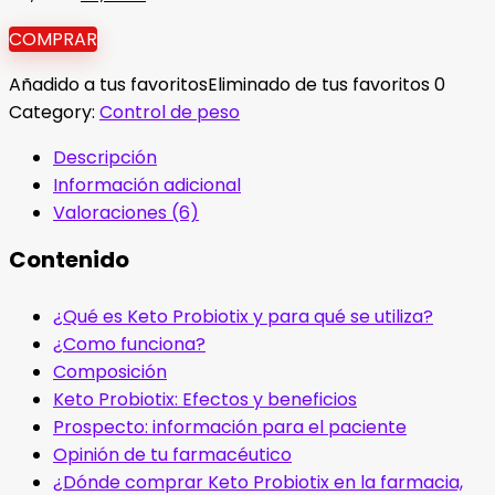
precio
precio
COMPRAR
original
actual
era:
es:
Añadido a tus favoritos
Eliminado de tus favoritos
0
78,00 €.
39,00 €.
Category:
Control de peso
Descripción
Información adicional
Valoraciones (6)
Contenido
¿Qué es Keto Probiotix y para qué se utiliza?
¿Como funciona?
Composición
Keto Probiotix: Efectos y beneficios
Prospecto: información para el paciente
Opinión de tu farmacéutico
¿Dónde comprar Keto Probiotix en la farmacia,