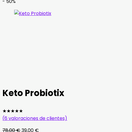
- 50%
Keto Probiotix
★
★
★
★
★
(
6
valoraciones de clientes)
El
El
78,00
€
39,00
€