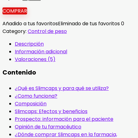
precio
precio
COMPRAR
original
actual
era:
es:
Añadido a tus favoritos
Eliminado de tus favoritos
0
78,00 €.
39,00 €.
Category:
Control de peso
Descripción
Información adicional
Valoraciones (5)
Contenido
¿Qué es Slimcaps y para qué se utiliza?
¿Como funciona?
Composición
Slimcaps: Efectos y beneficios
Prospecto: información para el paciente
Opinión de tu farmacéutico
¿Dónde comprar Slimcaps en la farmacia,