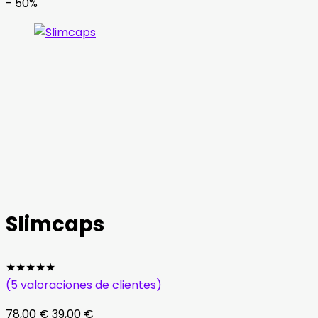
- 50%
Slimcaps
★
★
★
★
★
(
5
valoraciones de clientes)
El
El
78,00
€
39,00
€