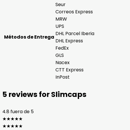
Seur
Correos Express
MRW
UPS
DHL Parcel Iberia
Métodos de Entrega
DHL Express
FedEx
GLS
Nacex
CTT Express
InPost
5 reviews for
Slimcaps
4.8
fuera de 5
★
★
★
★
★
★
★
★
★
★