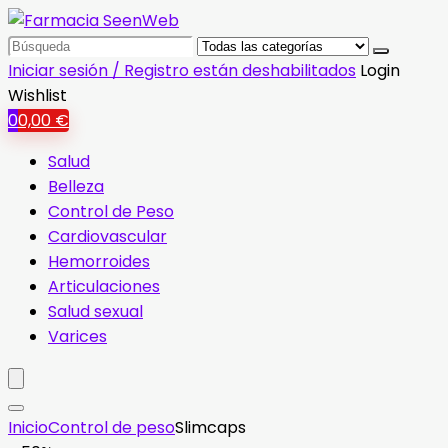
Search
for:
Iniciar sesión / Registro están deshabilitados
Login
Wishlist
0
0,00
€
Salud
Belleza
Control de Peso
Cardiovascular
Hemorroides
Articulaciones
Salud sexual
Varices
Inicio
Control de peso
Slimcaps