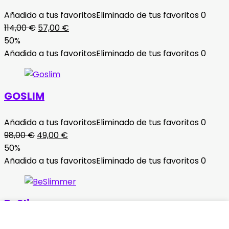
Añadido a tus favoritos
Eliminado de tus favoritos
0
El
El
114,00
€
57,00
€
precio
precio
50%
original
actual
Añadido a tus favoritos
Eliminado de tus favoritos
0
era:
es:
114,00 €.
57,00 €.
GOSLIM
Añadido a tus favoritos
Eliminado de tus favoritos
0
El
El
98,00
€
49,00
€
precio
precio
50%
original
actual
Añadido a tus favoritos
Eliminado de tus favoritos
0
era:
es:
98,00 €.
49,00 €.
BeSlimmer