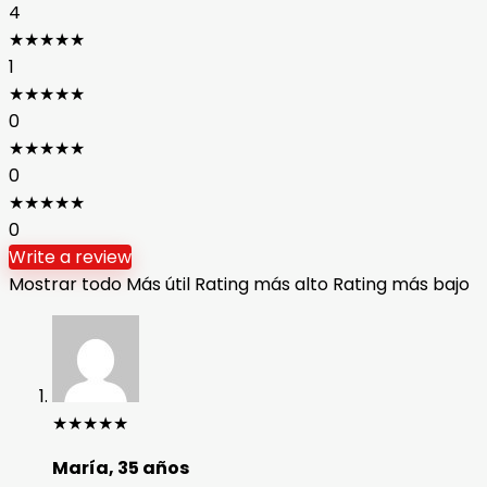
4
★
★
★
★
★
1
★
★
★
★
★
0
★
★
★
★
★
0
★
★
★
★
★
0
Write a review
Mostrar todo
Más útil
Rating más alto
Rating más bajo
★
★
★
★
★
María, 35 años