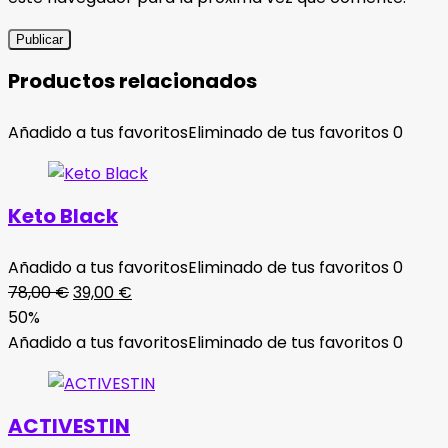
Productos relacionados
Añadido a tus favoritos
Eliminado de tus favoritos
0
Keto Black
Añadido a tus favoritos
Eliminado de tus favoritos
0
El
El
78,00
€
39,00
€
precio
precio
50%
original
actual
Añadido a tus favoritos
Eliminado de tus favoritos
0
era:
es:
78,00 €.
39,00 €.
ACTIVESTIN