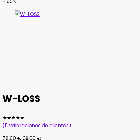
- 50%
W-LOSS
★
★
★
★
★
(
5
valoraciones de clientes)
El
El
78,00
€
39,00
€