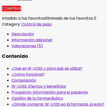
precio
precio
COMPRAR
original
actual
era:
es:
Añadido a tus favoritos
Eliminado de tus favoritos
0
78,00 €.
39,00 €.
Category:
Control de peso
Descripción
Información adicional
Valoraciones (5)
Contenido
¿Qué es W-LOSS y para qué se utiliza?
¿Como funciona?
Composición
W-LOSS: Efectos y beneficios
Prospecto: información para el paciente
Opinión de tu farmacéutico
¿Dónde comprar W-LOSS en la farmacia, precio?