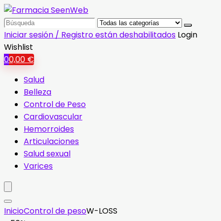
Search
for:
Iniciar sesión / Registro están deshabilitados
Login
Wishlist
0
0,00
€
Salud
Belleza
Control de Peso
Cardiovascular
Hemorroides
Articulaciones
Salud sexual
Varices
Inicio
Control de peso
W-LOSS