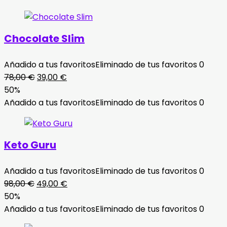
Chocolate Slim
Añadido a tus favoritos
Eliminado de tus favoritos
0
El
El
78,00
€
39,00
€
precio
precio
50%
original
actual
Añadido a tus favoritos
Eliminado de tus favoritos
0
era:
es:
78,00 €.
39,00 €.
Keto Guru
Añadido a tus favoritos
Eliminado de tus favoritos
0
El
El
98,00
€
49,00
€
precio
precio
50%
original
actual
Añadido a tus favoritos
Eliminado de tus favoritos
0
era:
es: