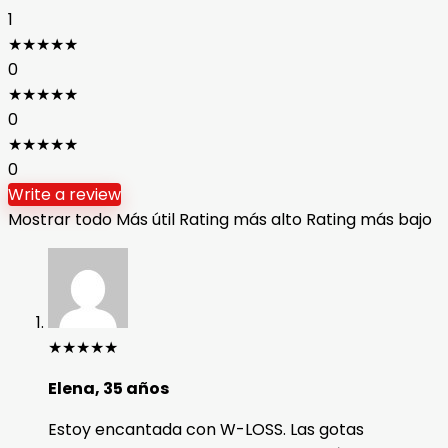
1
★
★
★
★
★
0
★
★
★
★
★
0
★
★
★
★
★
0
Write a review
Mostrar todo
Más útil
Rating más alto
Rating más bajo
★
★
★
★
★
Elena, 35 años
Estoy encantada con W-LOSS. Las gotas