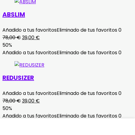
98,00 €.
49,00 €.
ABSLIM
Añadido a tus favoritos
Eliminado de tus favoritos
0
El
El
78,00
€
39,00
€
precio
precio
50%
original
actual
Añadido a tus favoritos
Eliminado de tus favoritos
0
era:
es:
78,00 €.
39,00 €.
REDUSIZER
Añadido a tus favoritos
Eliminado de tus favoritos
0
El
El
78,00
€
39,00
€
precio
precio
50%
original
actual
Añadido a tus favoritos
Eliminado de tus favoritos
0
era:
es:
78,00 €.
39,00 €.