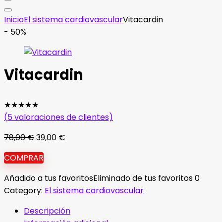
Inicio
El sistema cardiovascular
Vitacardin
- 50%
Vitacardin
★
★
★
★
★
(
5
valoraciones de clientes)
El
El
78,00
€
39,00
€
precio
precio
COMPRAR
original
actual
era:
es:
Añadido a tus favoritos
Eliminado de tus favoritos
0
78,00 €.
39,00 €.
Category:
El sistema cardiovascular
Descripción