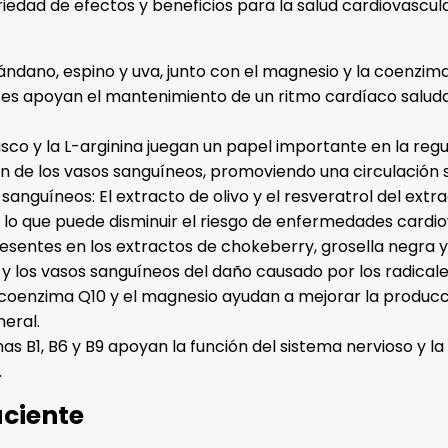
iedad de efectos y beneficios para la salud cardiovascula
rándano, espino y uva, junto con el magnesio y la coenzima
ntes apoyan el mantenimiento de un ritmo cardíaco saluda
isco y la L-arginina juegan un papel importante en la regul
ción de los vasos sanguíneos, promoviendo una circulación
sanguíneos: El extracto de olivo y el resveratrol del extr
, lo que puede disminuir el riesgo de enfermedades cardio
presentes en los extractos de chokeberry, grosella negra
 y los vasos sanguíneos del daño causado por los radicales
 coenzima Q10 y el magnesio ayudan a mejorar la producció
eral.
nas B1, B6 y B9 apoyan la función del sistema nervioso y l
.
aciente