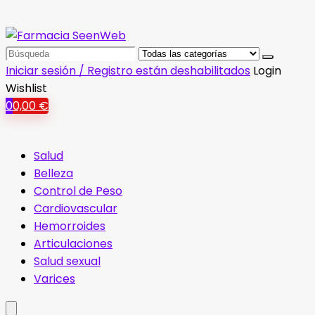
Search
for:
Iniciar sesión / Registro están deshabilitados
Login
Wishlist
0
0,00
€
Salud
Belleza
Control de Peso
Cardiovascular
Hemorroides
Articulaciones
Salud sexual
Varices