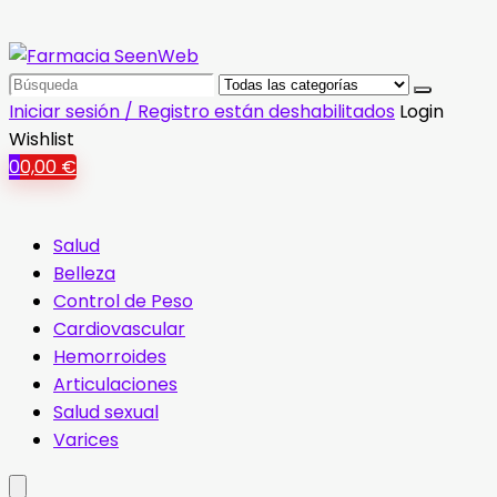
Search
for:
Iniciar sesión / Registro están deshabilitados
Login
Wishlist
0
0,00
€
Salud
Belleza
Control de Peso
Cardiovascular
Hemorroides
Articulaciones
Salud sexual
Varices