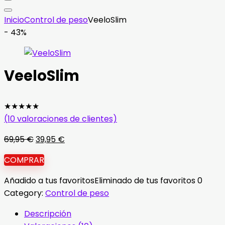
Inicio
Control de peso
VeeloSlim
- 43%
VeeloSlim
★
★
★
★
★
(
10
valoraciones de clientes)
El
El
69,95
€
39,95
€
precio
precio
COMPRAR
original
actual
era:
es:
Añadido a tus favoritos
Eliminado de tus favoritos
0
69,95 €.
39,95 €.
Category:
Control de peso
Descripción