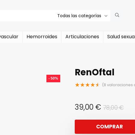
Todas las categorías
vascular
Hemorroides
Articulaciones
Salud sexua
RenOftal
- 50%
★
★
★
★
★
(
8
valoraciones d
El
El
39,00
€
78,00
€
pre
pre
ori
act
COMPRAR
era
es: