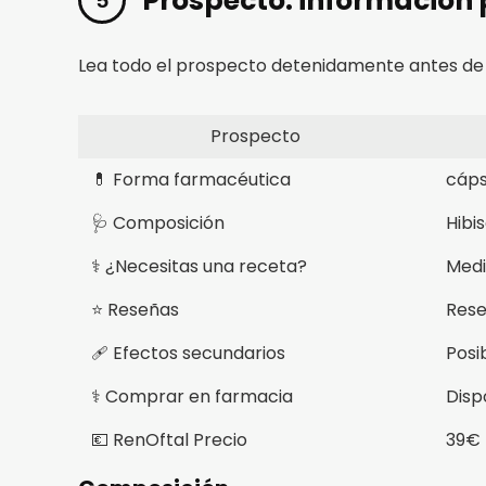
Prospecto: información 
Lea todo el prospecto detenidamente antes de
Prospecto
💊 Forma farmacéutica
cáps
🩺 Composición
Hibi
⚕️ ¿Necesitas una receta?
Medi
⭐ Reseñas
Rese
🩹 Efectos secundarios
Posi
⚕️ Comprar en farmacia
Disp
💶 RenOftal Precio
39€