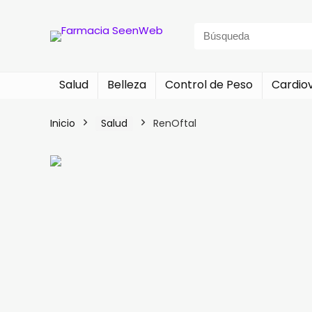
Search
for:
Salud
Belleza
Control de Peso
Cardio
Inicio
Salud
RenOftal