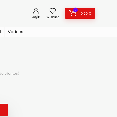
0
0,00
€
Login
Wishlist
l
Varices
e clientes)
cio
cio
ginal
ual
: