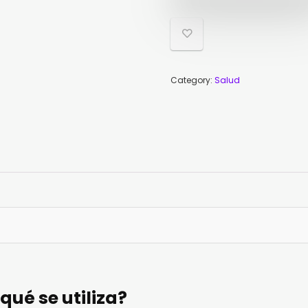
78,
39,
Category:
Salud
qué se utiliza?