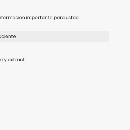
nformación importante para usted.
aciente
erry extract