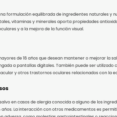
una formulación equilibrada de ingredientes naturales y 
tales, vitaminas y minerales aporta propiedades antioxid
ulares y a la mejora de la función visual.
ayores de 18 años que desean mantener o mejorar la sal
longada a pantallas digitales. También puede ser utiliza
cular y otros trastornos oculares relacionados con la e
sos
alvo en casos de alergia conocida a alguno de los ingredie
años. La interacción con otros medicamentos es permitida
ón adversa, como molestias gastrointestinales o reaccion