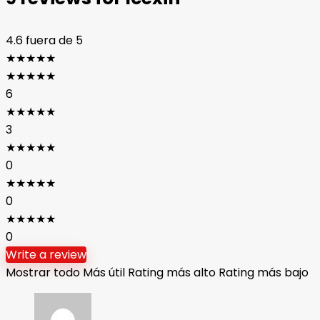
4.6
fuera de 5
★
★
★
★
★
★
★
★
★
★
6
★
★
★
★
★
3
★
★
★
★
★
0
★
★
★
★
★
0
★
★
★
★
★
0
Write a review
Mostrar todo
Más útil
Rating más alto
Rating más bajo