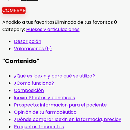
precio
precio
COMPRAR
original
actual
era:
es:
Añadido a tus favoritos
Eliminado de tus favoritos
0
60,00 €.
29,00 €.
Category:
Huesos y articulaciones
Descripción
Valoraciones (9)
"Contenido"
¿Qué es Icexin y para qué se utiliza?
¿Como funciona?
Composición
Icexin: Efectos y beneficios
Prospecto: información para el paciente
Opinión de tu farmacéutico
¿Dónde comprar Icexin en la farmacia, precio?
Preguntas frecuentes