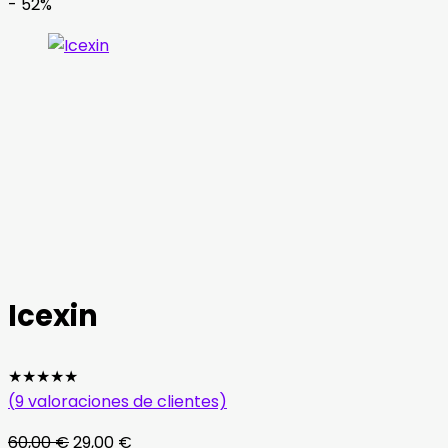
- 52%
Icexin
★
★
★
★
★
(
9
valoraciones de clientes)
El
El
60,00
€
29,00
€