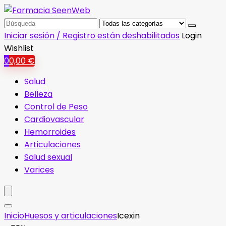
Search
for:
Iniciar sesión / Registro están deshabilitados
Login
Wishlist
0
0,00
€
Salud
Belleza
Control de Peso
Cardiovascular
Hemorroides
Articulaciones
Salud sexual
Varices
Inicio
Huesos y articulaciones
Icexin