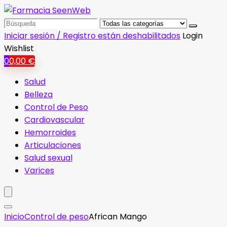
Search
for:
Iniciar sesión / Registro están deshabilitados
Login
Wishlist
0
0,00
€
Salud
Belleza
Control de Peso
Cardiovascular
Hemorroides
Articulaciones
Salud sexual
Varices
Inicio
Control de peso
African Mango