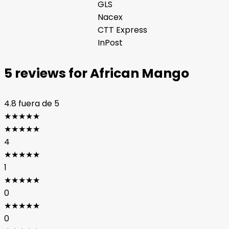
GLS
Nacex
CTT Express
InPost
5 reviews for
African Mango
4.8
fuera de 5
★
★
★
★
★
★
★
★
★
★
4
★
★
★
★
★
1
★
★
★
★
★
0
★
★
★
★
★
0