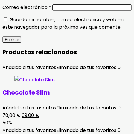
Correo electrónico
*
Guarda mi nombre, correo electrónico y web en
este navegador para la próxima vez que comente.
Productos relacionados
Añadido a tus favoritos
Eliminado de tus favoritos
0
Chocolate Slim
Añadido a tus favoritos
Eliminado de tus favoritos
0
El
El
78,00
€
39,00
€
precio
precio
50%
original
actual
Añadido a tus favoritos
Eliminado de tus favoritos
0