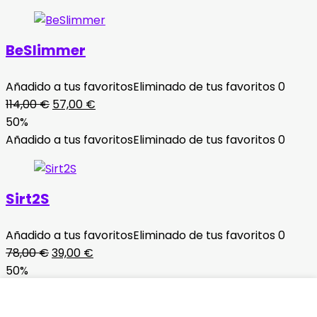
era:
es:
78,00 €.
39,00 €.
BeSlimmer
Añadido a tus favoritos
Eliminado de tus favoritos
0
El
El
114,00
€
57,00
€
precio
precio
50%
original
actual
Añadido a tus favoritos
Eliminado de tus favoritos
0
era:
es:
114,00 €.
57,00 €.
Sirt2S
Añadido a tus favoritos
Eliminado de tus favoritos
0
El
El
78,00
€
39,00
€
precio
precio
50%
original
actual
Añadido a tus favoritos
Eliminado de tus favoritos
0
era:
es: