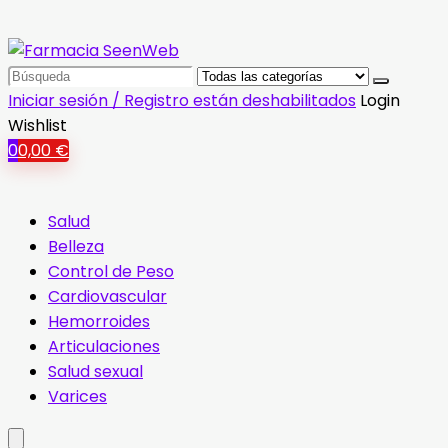
Search
for:
Iniciar sesión / Registro están deshabilitados
Login
Wishlist
0
0,00
€
Salud
Belleza
Control de Peso
Cardiovascular
Hemorroides
Articulaciones
Salud sexual
Varices