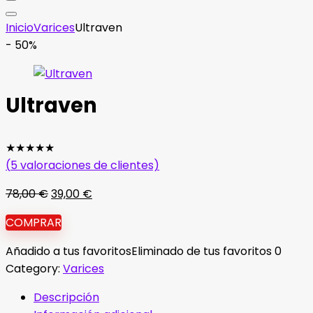
Inicio
Varices
Ultraven
- 50%
Ultraven
★
★
★
★
★
(
5
valoraciones de clientes)
El
El
78,00
€
39,00
€
precio
precio
COMPRAR
original
actual
era:
es:
Añadido a tus favoritos
Eliminado de tus favoritos
0
78,00 €.
39,00 €.
Category:
Varices
Descripción