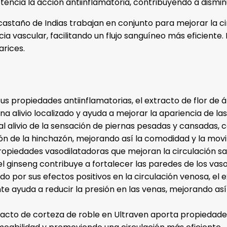
tencia la acción antiinflamatoria, contribuyendo a dismin
e castaño de Indias trabajan en conjunto para mejorar la 
ia vascular, facilitando un flujo sanguíneo más eficiente. 
arices.
sus propiedades antiinflamatorias, el extracto de flor de
na alivio localizado y ayuda a mejorar la apariencia de la
 al alivio de la sensación de piernas pesadas y cansadas,
n de la hinchazón, mejorando así la comodidad y la movil
ropiedades vasodilatadoras que mejoran la circulación sa
l ginseng contribuye a fortalecer las paredes de los vaso
o por sus efectos positivos en la circulación venosa, el 
e ayuda a reducir la presión en las venas, mejorando así 
acto de corteza de roble en Ultraven aporta propiedades