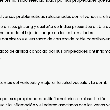
entes han sido seleccionados por sus propiedades que fav
versas problemáticas relacionadas con el varicosis, ofr
de árnica, ginseng y castaño de Indias presentes en Ultra
ejorando el flujo de sangre en las extremidades.
de carnicero y el extracto de corteza de roble contribuyen
acto de árnica, conocido por sus propiedades antiinflamat
.
tomas del varicosis y mejorar la salud vascular. La com
ido por sus propiedades antiinflamatorias, se absorbe fác
cir la inflamación y el edema asociados con las venas va