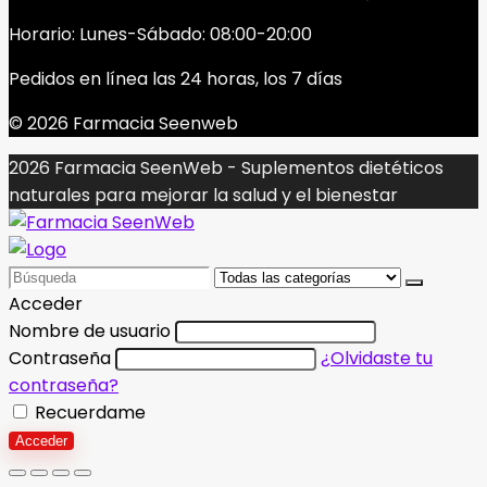
Horario: Lunes-Sábado: 08:00-20:00
Pedidos en línea las 24 horas, los 7 días
© 2026 Farmacia Seenweb
2026 Farmacia SeenWeb - Suplementos dietéticos
naturales para mejorar la salud y el bienestar
Search
for:
Acceder
Nombre de usuario
Contraseña
¿Olvidaste tu
contraseña?
Recuerdame
Acceder