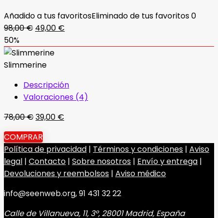
Añadido a tus favoritos
Eliminado de tus favoritos
0
El
El
98,00
€
49,00
€
precio
precio
50%
original
actual
era:
es:
Slimmerine
98,00 €.
49,00 €.
Descripción
Valoraciones (4)
El
El
78,00
€
39,00
€
precio
precio
COMPRAR
original
actual
Política de privacidad
|
Términos y condiciones
|
Aviso
era:
es:
legal
|
Contacto
|
Sobre nosotros
|
Envío y entrega
|
78,00 €.
39,00 €.
Devoluciones y reembolsos
|
Aviso médico
info@seenweb.org, 91 431 32 22
Calle de Villanueva, 11, 3º, 28001 Madrid, España