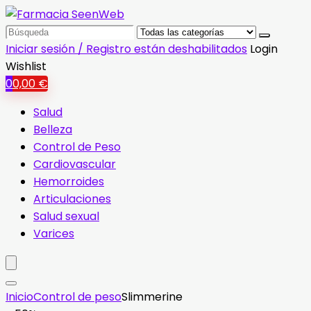
Search
for:
Iniciar sesión / Registro están deshabilitados
Login
Wishlist
0
0,00
€
Salud
Belleza
Control de Peso
Cardiovascular
Hemorroides
Articulaciones
Salud sexual
Varices
Inicio
Control de peso
Slimmerine