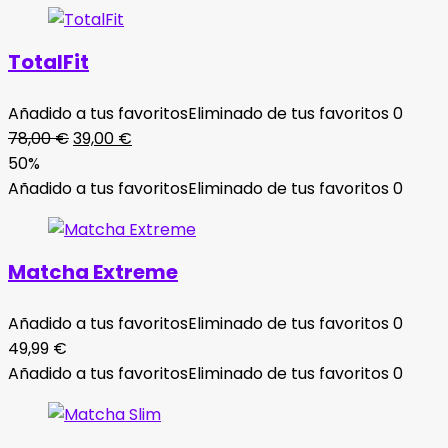
era:
es:
114,00 €.
57,00 €.
TotalFit
Añadido a tus favoritos
Eliminado de tus favoritos
0
El
El
78,00
€
39,00
€
precio
precio
50%
original
actual
Añadido a tus favoritos
Eliminado de tus favoritos
0
era:
es:
78,00 €.
39,00 €.
Matcha Extreme
Añadido a tus favoritos
Eliminado de tus favoritos
0
49,99
€
Añadido a tus favoritos
Eliminado de tus favoritos
0