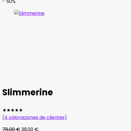
- 50%
Slimmerine
★
★
★
★
★
(
4
valoraciones de clientes)
El
El
78,00
€
39,00
€