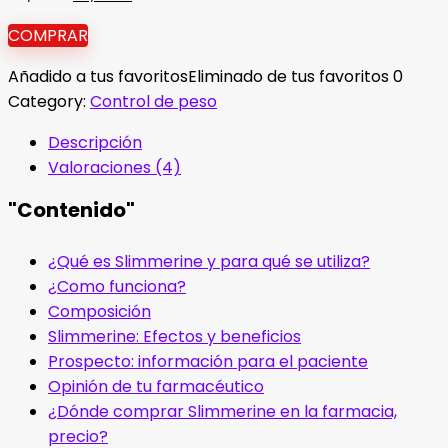
precio
precio
COMPRAR
original
actual
era:
es:
Añadido a tus favoritos
Eliminado de tus favoritos
0
78,00 €.
39,00 €.
Category:
Control de peso
Descripción
Valoraciones (4)
"Contenido"
¿Qué es Slimmerine y para qué se utiliza?
¿Como funciona?
Composición
Slimmerine: Efectos y beneficios
Prospecto: información para el paciente
Opinión de tu farmacéutico
¿Dónde comprar Slimmerine en la farmacia,
precio?