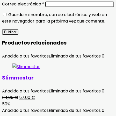
Correo electrónico
*
Guarda mi nombre, correo electrónico y web en
este navegador para la próxima vez que comente.
Productos relacionados
Añadido a tus favoritos
Eliminado de tus favoritos
0
Slimmestar
Añadido a tus favoritos
Eliminado de tus favoritos
0
El
El
114,00
€
57,00
€
precio
precio
50%
original
actual
Añadido a tus favoritos
Eliminado de tus favoritos
0