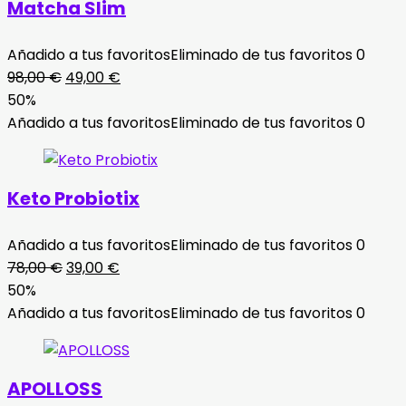
Matcha Slim
Añadido a tus favoritos
Eliminado de tus favoritos
0
El
El
98,00
€
49,00
€
precio
precio
50%
original
actual
Añadido a tus favoritos
Eliminado de tus favoritos
0
era:
es:
98,00 €.
49,00 €.
Keto Probiotix
Añadido a tus favoritos
Eliminado de tus favoritos
0
El
El
78,00
€
39,00
€
precio
precio
50%
original
actual
Añadido a tus favoritos
Eliminado de tus favoritos
0
era:
es:
78,00 €.
39,00 €.
APOLLOSS