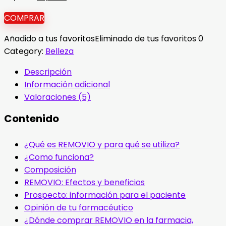
precio
precio
COMPRAR
original
actual
era:
es:
Añadido a tus favoritos
Eliminado de tus favoritos
0
78,00 €.
39,00 €.
Category:
Belleza
Descripción
Información adicional
Valoraciones (5)
Contenido
¿Qué es REMOVIO y para qué se utiliza?
¿Como funciona?
Composición
REMOVIO: Efectos y beneficios
Prospecto: información para el paciente
Opinión de tu farmacéutico
¿Dónde comprar REMOVIO en la farmacia,