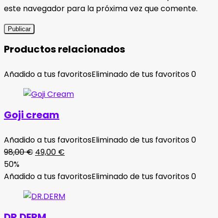
este navegador para la próxima vez que comente.
Productos relacionados
Añadido a tus favoritos
Eliminado de tus favoritos
0
Goji cream
Añadido a tus favoritos
Eliminado de tus favoritos
0
El
El
98,00
€
49,00
€
precio
precio
50%
original
actual
Añadido a tus favoritos
Eliminado de tus favoritos
0
era:
es:
98,00 €.
49,00 €.
DR.DERM