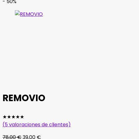
- 50%
REMOVIO
★
★
★
★
★
(
5
valoraciones de clientes)
El
El
78,00
€
39,00
€