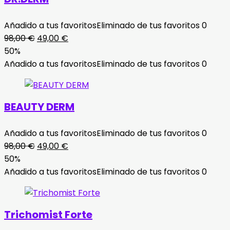
Añadido a tus favoritos
Eliminado de tus favoritos
0
El
El
98,00
€
49,00
€
precio
precio
50%
original
actual
Añadido a tus favoritos
Eliminado de tus favoritos
0
era:
es:
98,00 €.
49,00 €.
BEAUTY DERM
Añadido a tus favoritos
Eliminado de tus favoritos
0
El
El
98,00
€
49,00
€
precio
precio
50%
original
actual
Añadido a tus favoritos
Eliminado de tus favoritos
0
era:
es:
98,00 €.
49,00 €.
Trichomist Forte