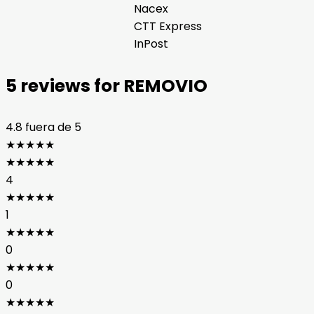
Nacex
CTT Express
InPost
5 reviews for
REMOVIO
4.8
fuera de 5
★
★
★
★
★
★
★
★
★
★
4
★
★
★
★
★
1
★
★
★
★
★
0
★
★
★
★
★
0
★
★
★
★
★