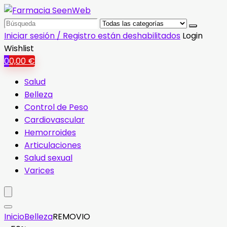
Search
for:
Iniciar sesión / Registro están deshabilitados
Login
Wishlist
0
0,00
€
Salud
Belleza
Control de Peso
Cardiovascular
Hemorroides
Articulaciones
Salud sexual
Varices
Inicio
Belleza
REMOVIO