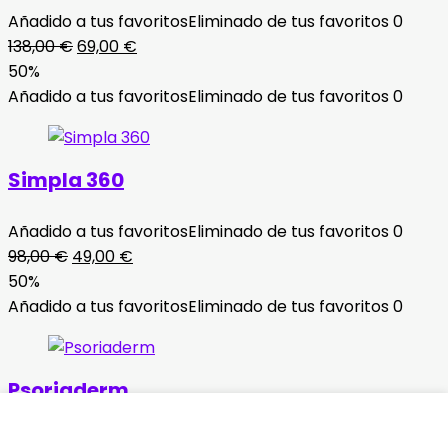
Añadido a tus favoritos
Eliminado de tus favoritos
0
El
El
138,00
€
69,00
€
precio
precio
50%
original
actual
Añadido a tus favoritos
Eliminado de tus favoritos
0
era:
es:
138,00 €.
69,00 €.
Simpla 360
Añadido a tus favoritos
Eliminado de tus favoritos
0
El
El
98,00
€
49,00
€
precio
precio
50%
original
actual
Añadido a tus favoritos
Eliminado de tus favoritos
0
era:
es:
98,00 €.
49,00 €.
Psoriaderm
Añadido a tus favoritos
Eliminado de tus favoritos
0