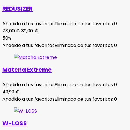
REDUSIZER
Añadido a tus favoritos
Eliminado de tus favoritos
0
El
El
78,00
€
39,00
€
precio
precio
50%
original
actual
Añadido a tus favoritos
Eliminado de tus favoritos
0
era:
es:
78,00 €.
39,00 €.
Matcha Extreme
Añadido a tus favoritos
Eliminado de tus favoritos
0
49,99
€
Añadido a tus favoritos
Eliminado de tus favoritos
0
W-LOSS