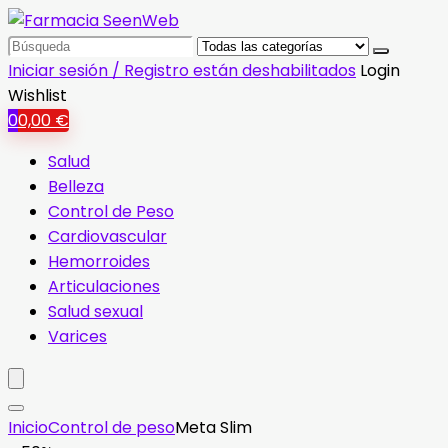
Search
for:
Iniciar sesión / Registro están deshabilitados
Login
Wishlist
0
0,00
€
Salud
Belleza
Control de Peso
Cardiovascular
Hemorroides
Articulaciones
Salud sexual
Varices
Inicio
Control de peso
Meta Slim