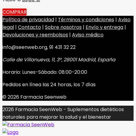
precio
precio
COMPRAR
original
actual
Política de privacidad
|
Términos y condiciones
|
Aviso
era:
es:
legal
|
Contacto
|
Sobre nosotros
|
Envío y entrega
|
78,00 €.
39,00 €.
Devoluciones y reembolsos
|
Aviso médico
info@seenweb.org, 91 431 32 22
Calle de Villanueva, 11, 3º, 28001 Madrid, España
Horario: Lunes-Sábado: 08:00-20:00
Pedidos en línea las 24 horas, los 7 días
© 2026 Farmacia Seenweb
2026 Farmacia SeenWeb - Suplementos dietéticos
naturales para mejorar la salud y el bienestar