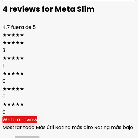
4 reviews for
Meta Slim
4.7
fuera de 5
★
★
★
★
★
★
★
★
★
★
3
★
★
★
★
★
1
★
★
★
★
★
0
★
★
★
★
★
0
★
★
★
★
★
0
Write a review
Mostrar todo
Más útil
Rating más alto
Rating más bajo