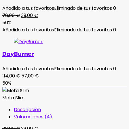
Añadido a tus favoritos
Eliminado de tus favoritos
0
El
El
78,00
€
39,00
€
precio
precio
50%
original
actual
Añadido a tus favoritos
Eliminado de tus favoritos
0
era:
es:
78,00 €.
39,00 €.
DayBurner
Añadido a tus favoritos
Eliminado de tus favoritos
0
El
El
114,00
€
57,00
€
precio
precio
50%
original
actual
era:
es:
Meta Slim
114,00 €.
57,00 €.
Descripción
Valoraciones (4)
El
El
78,00
€
39,00
€