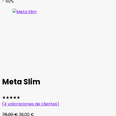
- 50%
Meta Slim
★
★
★
★
★
(
4
valoraciones de clientes)
El
El
78,00
€
39,00
€