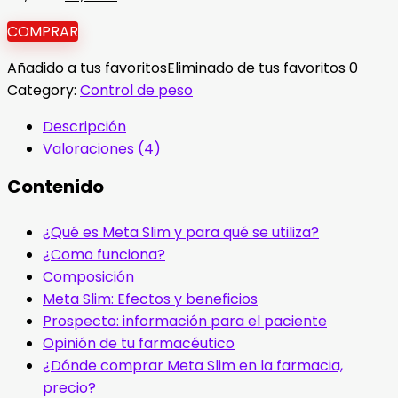
precio
precio
COMPRAR
original
actual
era:
es:
Añadido a tus favoritos
Eliminado de tus favoritos
0
78,00 €.
39,00 €.
Category:
Control de peso
Descripción
Valoraciones (4)
Contenido
¿Qué es Meta Slim y para qué se utiliza?
¿Como funciona?
Composición
Meta Slim: Efectos y beneficios
Prospecto: información para el paciente
Opinión de tu farmacéutico
¿Dónde comprar Meta Slim en la farmacia,
precio?