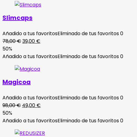
Slimcaps
Añadido a tus favoritos
Eliminado de tus favoritos
0
El
El
78,00
€
39,00
€
precio
precio
50%
original
actual
Añadido a tus favoritos
Eliminado de tus favoritos
0
era:
es:
78,00 €.
39,00 €.
Magicoa
Añadido a tus favoritos
Eliminado de tus favoritos
0
El
El
98,00
€
49,00
€
precio
precio
50%
original
actual
Añadido a tus favoritos
Eliminado de tus favoritos
0
era:
es:
98,00 €.
49,00 €.