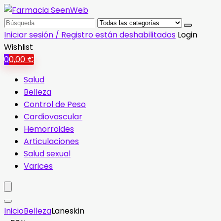
Search
for:
Iniciar sesión / Registro están deshabilitados
Login
Wishlist
0
0,00
€
Salud
Belleza
Control de Peso
Cardiovascular
Hemorroides
Articulaciones
Salud sexual
Varices
Inicio
Belleza
Laneskin