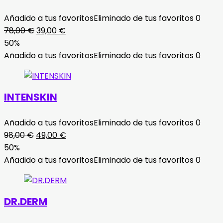
Añadido a tus favoritos
Eliminado de tus favoritos
0
El
El
78,00
€
39,00
€
precio
precio
50%
original
actual
Añadido a tus favoritos
Eliminado de tus favoritos
0
era:
es:
78,00 €.
39,00 €.
INTENSKIN
Añadido a tus favoritos
Eliminado de tus favoritos
0
El
El
98,00
€
49,00
€
precio
precio
50%
original
actual
Añadido a tus favoritos
Eliminado de tus favoritos
0
era:
es:
98,00 €.
49,00 €.
DR.DERM