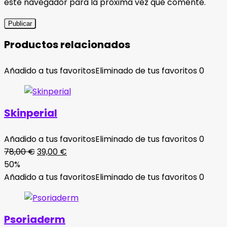
este navegador para la próxima vez que comente.
Productos relacionados
Añadido a tus favoritos
Eliminado de tus favoritos
0
Skinperial
Añadido a tus favoritos
Eliminado de tus favoritos
0
El
El
78,00
€
39,00
€
precio
precio
50%
original
actual
Añadido a tus favoritos
Eliminado de tus favoritos
0
era:
es:
78,00 €.
39,00 €.
Psoriaderm