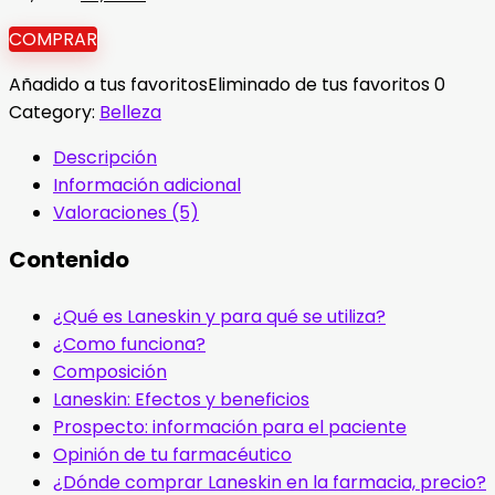
precio
precio
COMPRAR
original
actual
era:
es:
Añadido a tus favoritos
Eliminado de tus favoritos
0
78,00 €.
39,00 €.
Category:
Belleza
Descripción
Información adicional
Valoraciones (5)
Contenido
¿Qué es Laneskin y para qué se utiliza?
¿Como funciona?
Composición
Laneskin: Efectos y beneficios
Prospecto: información para el paciente
Opinión de tu farmacéutico
¿Dónde comprar Laneskin en la farmacia, precio?