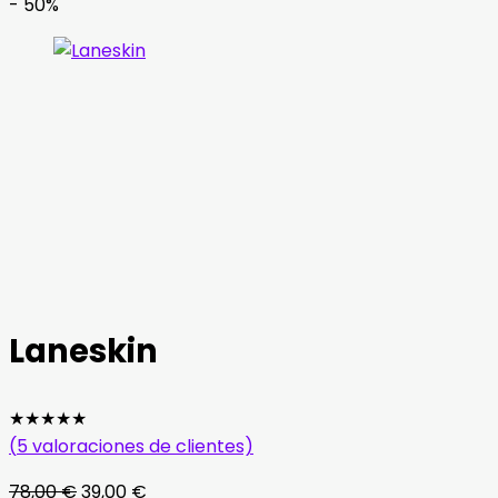
- 50%
Laneskin
★
★
★
★
★
(
5
valoraciones de clientes)
El
El
78,00
€
39,00
€