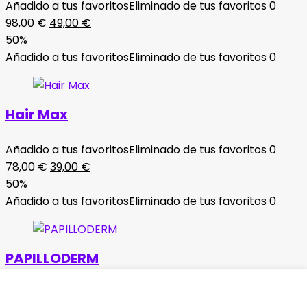
Añadido a tus favoritos
Eliminado de tus favoritos
0
El
El
98,00
€
49,00
€
precio
precio
50%
original
actual
Añadido a tus favoritos
Eliminado de tus favoritos
0
era:
es:
98,00 €.
49,00 €.
Hair Max
Añadido a tus favoritos
Eliminado de tus favoritos
0
El
El
78,00
€
39,00
€
precio
precio
50%
original
actual
Añadido a tus favoritos
Eliminado de tus favoritos
0
era:
es:
78,00 €.
39,00 €.
PAPILLODERM
Añadido a tus favoritos
Eliminado de tus favoritos
0