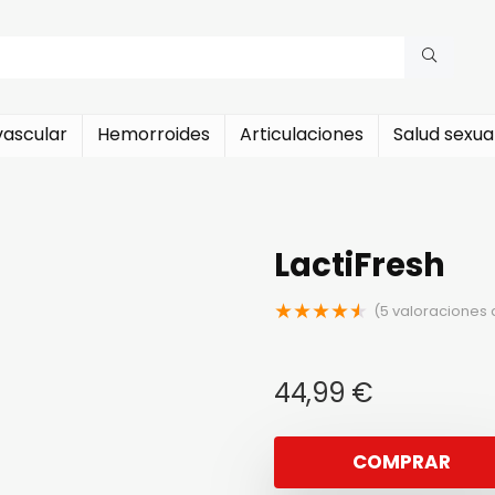
vascular
Hemorroides
Articulaciones
Salud sexua
LactiFresh
★
★
★
★
★
(
5
valoraciones d
44,99
€
COMPRAR