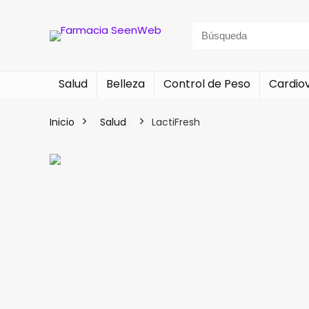
Search
for:
Salud
Belleza
Control de Peso
Cardio
Inicio
Salud
LactiFresh