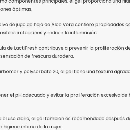
omo componentes principales, el gel proporciona una hid
iones óptimas.
olvo de jugo de hoja de Aloe Vera confiere propiedades c
sibles irritaciones y reducir la inflamación.
la de LactiFresh contribuye a prevenir la proliferación 
 sensación de frescura duradera.
bomer y polysorbate 20, el gel tiene una textura agradab
ner el pH adecuado y evitar la proliferación excesiva de b
ara el uso diario, el gel también es recomendado después d
 higiene íntima de la mujer.