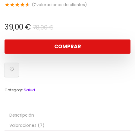
★
★
★
★
★
(
7
valoraciones de clientes)
El
El
39,00
€
78,00
€
precio
precio
original
actual
COMPRAR
era:
es:
78,00 €.
39,00 €.
Category:
Salud
Descripción
Valoraciones (7)