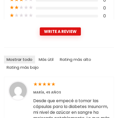
0
★
★
★
★
★
0
★
★
★
★
★
0
WRITE A REVIEW
Mostrar todo
Más útil
Rating más alto
Rating más bajo
★
★
★
★
★
MARÍA, 45 AÑOS
Desde que empecé a tomar las
cápsulas para la diabetes Insunorm,
mi nivel de azúcar en sangre ha