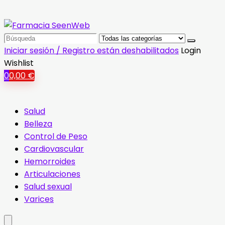
Search
for:
Iniciar sesión / Registro están deshabilitados
Login
Wishlist
0
0,00
€
Salud
Belleza
Control de Peso
Cardiovascular
Hemorroides
Articulaciones
Salud sexual
Varices