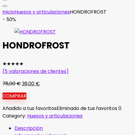
Inicio
Huesos y articulaciones
HONDROFROST
- 50%
HONDROFROST
★
★
★
★
★
(
5
valoraciones de clientes)
El
El
78,00
€
39,00
€
precio
precio
COMPRAR
original
actual
era:
es:
Añadido a tus favoritos
Eliminado de tus favoritos
0
78,00 €.
39,00 €.
Category:
Huesos y articulaciones
Descripción