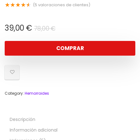
★
★
★
★
★
(
5
valoraciones de clientes)
El
El
39,00
€
78,00
€
precio
precio
original
actual
COMPRAR
era:
es:
78,00 €.
39,00 €.
Category:
Hemorroides
Descripción
Información adicional