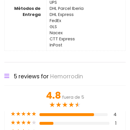
UPS
Métodos de
DHL Parcel Iberia
Entrega
DHL Express
FedEx
GLS
Nacex
CTT Express
InPost
5 reviews for
Hemorrodin
4.8
fuera de 5
★
★
★
★
★
★
★
★
★
★
4
★
★
★
★
★
1