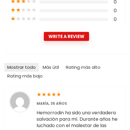
★
★
★
★
★
0
★
★
★
★
★
0
★
★
★
★
★
0
WRITE A REVIEW
Mostrar todo
Más útil
Rating más alto
Rating más bajo
★
★
★
★
★
MARÍA, 35 AÑOS
Hemorrodin ha sido una verdadera
salvación para mí. Durante años he
luchado con el malestar de las