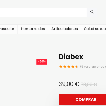
vascular
Hemorroides
Articulaciones
Salud sexua
Diabex
- 50%
★
★
★
★
★
(
5
valoraciones d
El
El
39,00
€
78,00
€
pre
pre
ori
act
COMPRAR
era
es: