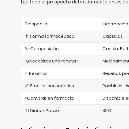
Lea todo el prospecto detenidamente antes de
Prospecto
Información
💊 Forma farmacéutica
Cápsulas
🩺 Composición
Canela, Ber
⚕️¿Necesitas una receta?
Medicamento
⭐ Reseñas
Reseñas pos
🩹 Efectos secundarios
Posible into
⚕️Comprar en farmacia
Disponible 
💶 Diabex Precio
39€