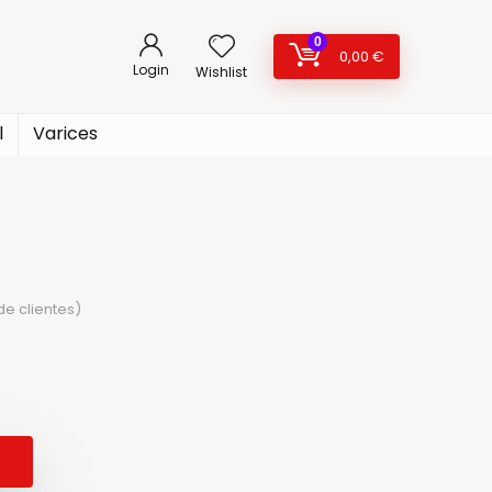
0
0,00
€
Login
Wishlist
l
Varices
e clientes)
cio
cio
ginal
ual
: