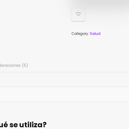
78,
39,
Category:
Salud
loraciones (5)
é se utiliza?