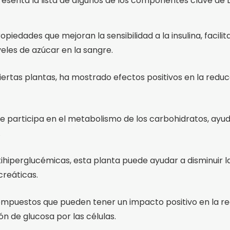
presenta la lista de algunos de los componentes clave de 
iedades que mejoran la sensibilidad a la insulina, facilit
veles de azúcar en la sangre.
rtas plantas, ha mostrado efectos positivos en la reducció
 participa en el metabolismo de los carbohidratos, ayuda
.
perglucémicas, esta planta puede ayudar a disminuir la 
creáticas.
mpuestos que pueden tener un impacto positivo en la re
ón de glucosa por las células.