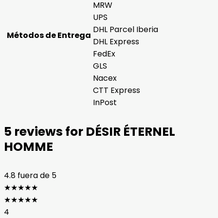
MRW
UPS
DHL Parcel Iberia
Métodos de Entrega
DHL Express
FedEx
GLS
Nacex
CTT Express
InPost
5 reviews for
DÉSIR ÉTERNEL
HOMME
4.8
fuera de 5
★
★
★
★
★
★
★
★
★
★
4