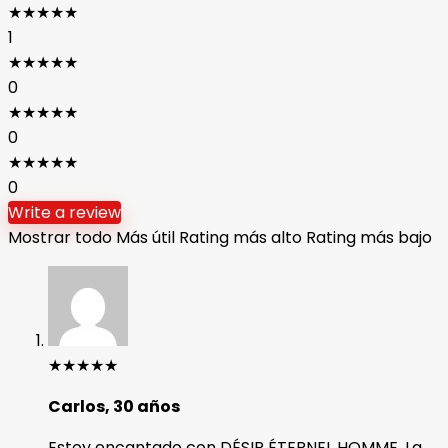
★
★
★
★
★
1
★
★
★
★
★
0
★
★
★
★
★
0
★
★
★
★
★
0
Write a review
Mostrar todo
Más útil
Rating más alto
Rating más bajo
★
★
★
★
★
Carlos, 30 años
Estoy encantado con DÉSIR ÉTERNEL HOMME. La