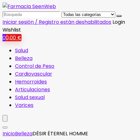
Search
for:
Iniciar sesión / Registro están deshabilitados
Login
Wishlist
0
0,00
€
Salud
Belleza
Control de Peso
Cardiovascular
Hemorroides
Articulaciones
Salud sexual
Varices
Inicio
Belleza
DÉSIR ÉTERNEL HOMME