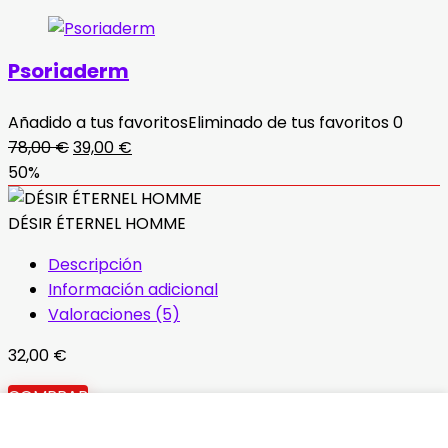
era:
es:
118,00 €.
59,00 €.
Psoriaderm
Añadido a tus favoritos
Eliminado de tus favoritos
0
El
El
78,00
€
39,00
€
precio
precio
50%
original
actual
era:
es:
DÉSIR ÉTERNEL HOMME
78,00 €.
39,00 €.
Descripción
Información adicional
Valoraciones (5)
32,00
€
COMPRAR
Política de privacidad
|
Términos y condiciones
|
Aviso
legal
|
Contacto
|
Sobre nosotros
|
Envío y entrega
|