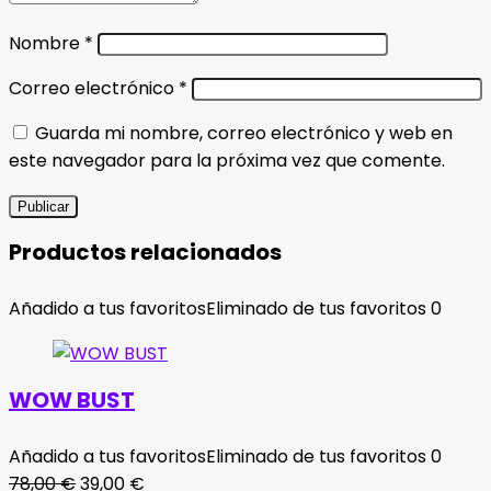
Nombre
*
Correo electrónico
*
Guarda mi nombre, correo electrónico y web en
este navegador para la próxima vez que comente.
Productos relacionados
Añadido a tus favoritos
Eliminado de tus favoritos
0
WOW BUST
Añadido a tus favoritos
Eliminado de tus favoritos
0
El
El
78,00
€
39,00
€