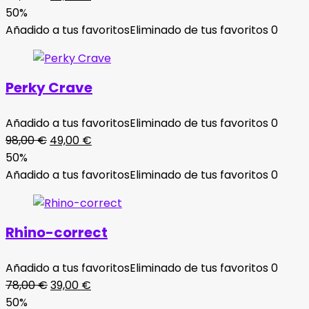
precio
precio
50%
original
actual
Añadido a tus favoritos
Eliminado de tus favoritos
0
era:
es:
78,00 €.
39,00 €.
Perky Crave
Añadido a tus favoritos
Eliminado de tus favoritos
0
El
El
98,00
€
49,00
€
precio
precio
50%
original
actual
Añadido a tus favoritos
Eliminado de tus favoritos
0
era:
es:
98,00 €.
49,00 €.
Rhino-correct
Añadido a tus favoritos
Eliminado de tus favoritos
0
El
El
78,00
€
39,00
€
precio
precio
50%