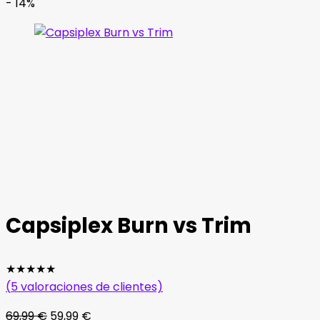
- 14%
Capsiplex Burn vs Trim
★
★
★
★
★
(
5
valoraciones de clientes)
El
El
69,99
€
59,99
€