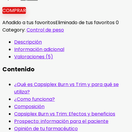
precio
precio
COMPRAR
original
actual
era:
es:
Añadido a tus favoritos
Eliminado de tus favoritos
0
69,99 €.
59,99 €.
Category:
Control de peso
Descripción
Información adicional
Valoraciones (5)
Contenido
¿Qué es Capsiplex Burn vs Trim y para qué se
utiliza?
¿Como funciona?
Composición
Capsiplex Burn vs Trim: Efectos y beneficios
Prospecto: información para el paciente
Opinión de tu farmacéutico