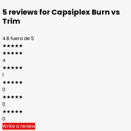
5 reviews for
Capsiplex Burn vs
Trim
4.8
fuera de 5
★
★
★
★
★
★
★
★
★
★
4
★
★
★
★
★
1
★
★
★
★
★
0
★
★
★
★
★
0
★
★
★
★
★
0
Write a review