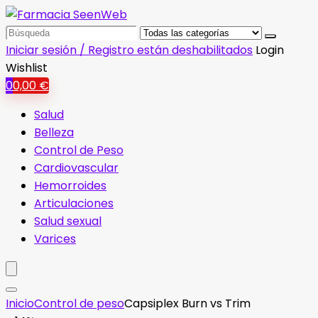
Search
for:
Iniciar sesión / Registro están deshabilitados
Login
Wishlist
0
0,00
€
Salud
Belleza
Control de Peso
Cardiovascular
Hemorroides
Articulaciones
Salud sexual
Varices
Inicio
Control de peso
Capsiplex Burn vs Trim