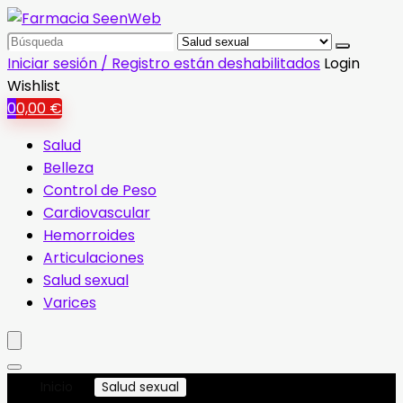
Search
for:
Iniciar sesión / Registro están deshabilitados
Login
Wishlist
0
0,00
€
Salud
Belleza
Control de Peso
Cardiovascular
Hemorroides
Articulaciones
Salud sexual
Varices
Inicio
Salud sexual
Página 13