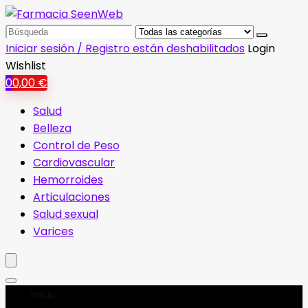
Search
for:
Iniciar sesión / Registro están deshabilitados
Login
Wishlist
0
0,00
€
Salud
Belleza
Control de Peso
Cardiovascular
Hemorroides
Articulaciones
Salud sexual
Varices
Inicio
Página 2